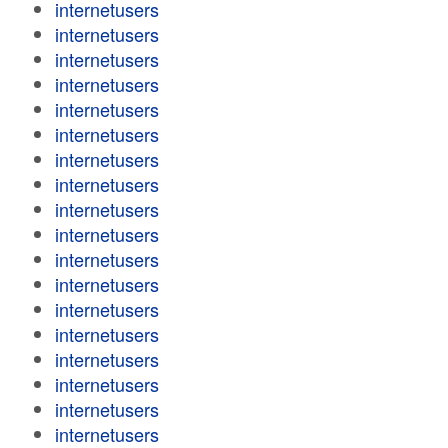
internetusers
internetusers
internetusers
internetusers
internetusers
internetusers
internetusers
internetusers
internetusers
internetusers
internetusers
internetusers
internetusers
internetusers
internetusers
internetusers
internetusers
internetusers