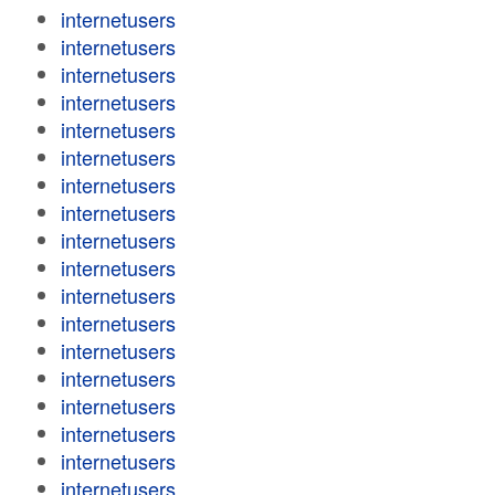
internetusers
internetusers
internetusers
internetusers
internetusers
internetusers
internetusers
internetusers
internetusers
internetusers
internetusers
internetusers
internetusers
internetusers
internetusers
internetusers
internetusers
internetusers