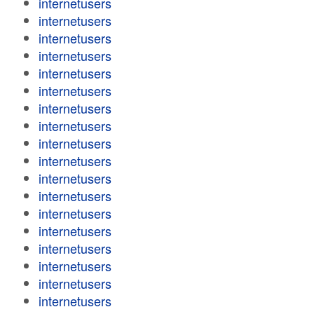
internetusers
internetusers
internetusers
internetusers
internetusers
internetusers
internetusers
internetusers
internetusers
internetusers
internetusers
internetusers
internetusers
internetusers
internetusers
internetusers
internetusers
internetusers