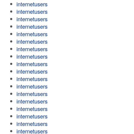
internetusers
internetusers
internetusers
internetusers
internetusers
internetusers
internetusers
internetusers
internetusers
internetusers
internetusers
internetusers
internetusers
internetusers
internetusers
internetusers
internetusers
internetusers