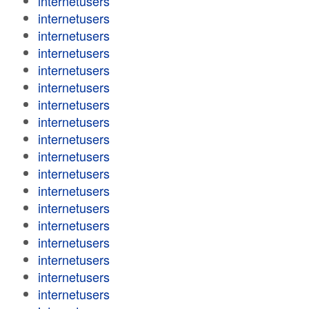
internetusers
internetusers
internetusers
internetusers
internetusers
internetusers
internetusers
internetusers
internetusers
internetusers
internetusers
internetusers
internetusers
internetusers
internetusers
internetusers
internetusers
internetusers