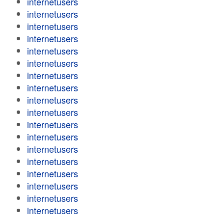
internetusers
internetusers
internetusers
internetusers
internetusers
internetusers
internetusers
internetusers
internetusers
internetusers
internetusers
internetusers
internetusers
internetusers
internetusers
internetusers
internetusers
internetusers