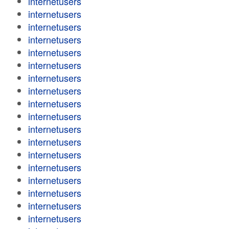
internetusers
internetusers
internetusers
internetusers
internetusers
internetusers
internetusers
internetusers
internetusers
internetusers
internetusers
internetusers
internetusers
internetusers
internetusers
internetusers
internetusers
internetusers