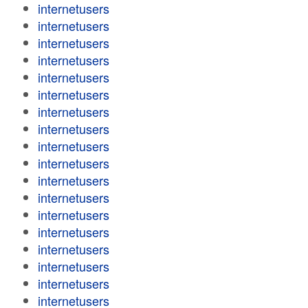
internetusers
internetusers
internetusers
internetusers
internetusers
internetusers
internetusers
internetusers
internetusers
internetusers
internetusers
internetusers
internetusers
internetusers
internetusers
internetusers
internetusers
internetusers