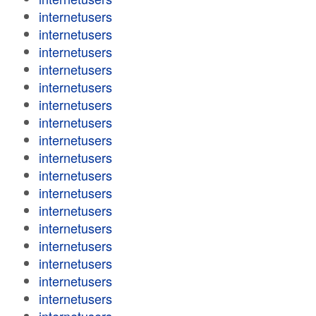
internetusers
internetusers
internetusers
internetusers
internetusers
internetusers
internetusers
internetusers
internetusers
internetusers
internetusers
internetusers
internetusers
internetusers
internetusers
internetusers
internetusers