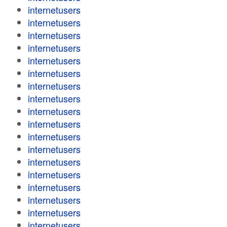
internetusers
internetusers
internetusers
internetusers
internetusers
internetusers
internetusers
internetusers
internetusers
internetusers
internetusers
internetusers
internetusers
internetusers
internetusers
internetusers
internetusers
internetusers